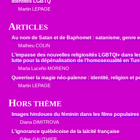
identités LGBTQ
Martin LEPAGE
A
RTICLES
Au nom de Satan et de Baphomet : satanisme, genre et
Mathieu COLIN
L’impasse des nouvelles religiosités LGBTQI+ dans les
lutte pour la dépénalisation de l’homosexualité en Tun
Marta Luce
ñ
o MORENO
Queeriser la magie
néo-païenne
: identité, religion et
Martin LEPAGE
H
ORS THÈME
Images hindoues du féminin dans les films populaires
Diana DIMITROVA
L’ignorance québécoise de la laïcité française
Gilles GAUTHIER