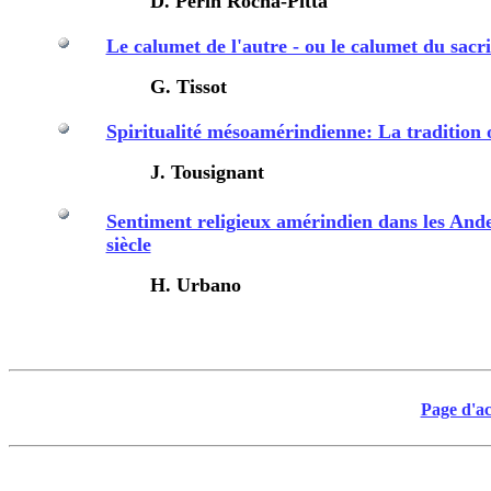
D. Perin Rocha-Pitta
Le calumet de l'autre - ou le calumet du sacri
G. Tissot
Spiritualité mésoamérindienne: La tradition
J. Tousignant
Sentiment religieux amérindien dans les Ande
siècle
H. Urbano
Page d'ac