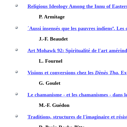
Religious Ideology Among the Innu of Easte
P. Armitage
´Aussi insensés que les pauvres indiensª. Les 
J.-F. Beaudet
Art Mohawk 92: Spiritualité de l'art amérind
L. Fournel
Visions et conversions chez les
Dènès Tha.
Exp
G. Goulet
Le chamanisme - et les chamanismes - dans le
M.-F. Guédon
Traditions, structures de l'imaginaire et résis