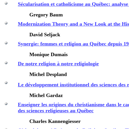
Sécularisation et catholicisme au Québec: analys
Gregory Baum
Modernization Theory and a New Look at the His
David
Seljack
Synergie: femmes et religion au Québec depuis 1
Monique Dumais
De notre religion à notre religiologie
Michel
Despland
Le développement institutionnel des sciences des 
Michel
Gardaz
Enseigner les origines du christianisme dans le ca
des sciences religieuses au Québec
Charles
Kannengiesser