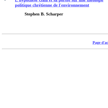
L'hypothèse Gaïa et sa portée sur une théologie
politique chrétienne de l'environnement
Stephen B.
Scharper
Page d'ac