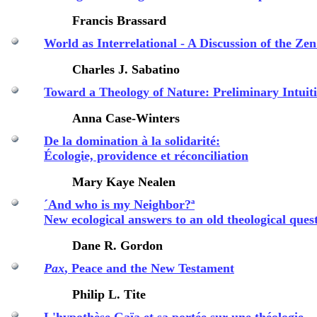
Francis Brassard
World as
Interrelational
- A Discussion of the Zen
Charles J.
Sabatino
Toward a Theology of Nature: Preliminary Intuit
Anna Case-
Winters
De la domination à la solidarité:
Écologie, providence et réconciliation
Mary
Kaye
Nealen
´And who is my Neighbor?ª
New ecological answers to an old theological ques
Dane
R. Gordon
Pax
, Peace and the New Testament
Philip L. Tite