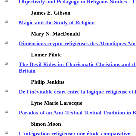
Objectivity and Pedagogy in Religious Studies - 
James E. Gibson
Magic and the Study of Religion
Mary N. MacDonald
Dimensions crypto-religieuses des Alcooliques A
Lomer
Pilote
The Devil Rides in: Charismatic Christians and 
Britain
Philip Jenkins
De l'inévitable écart entre la logique religieuse et l
Lyne Marie Larocque
Paradox of an Anti-Textual Textual Tradition i
Simon Moon
L'intégration religieuse: une étude comparative