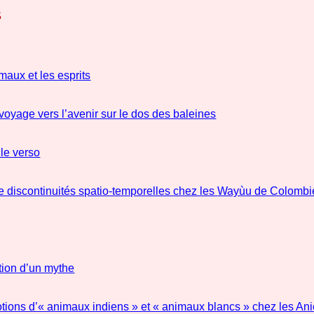
S
maux et les esprits
voyage vers l’avenir sur le dos des baleines
 le verso
e discontinuités spatio-temporelles chez les
Wayùu
de Colombi
tion d’un mythe
notions d’« animaux indiens » et « animaux blancs » chez les
Ani