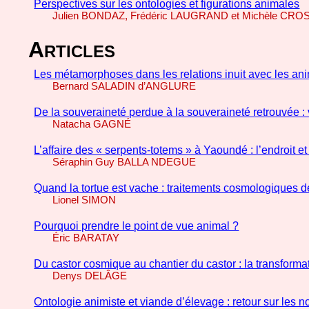
Perspectives sur les ontologies et figurations animales
Julien BONDAZ, Frédéric LAUGRAND et Michèle CRO
A
RTICLES
Les métamorphoses dans les relations inuit avec les ani
Bernard SALADIN d’ANGLURE
De la souveraineté perdue à la souveraineté retrouvée : 
Natacha GAGNÉ
L’affaire des « serpents-totems » à Yaoundé : l’endroit et
Séraphin Guy BALLA NDEGUE
Quand la tortue est vache : traitements cosmologiques d
Lionel SIMON
Pourquoi prendre le point de vue animal ?
Éric BARATAY
Du castor cosmique au chantier du castor : la transforma
Denys DELÂGE
Ontologie animiste et viande d’élevage : retour sur les 