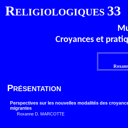
R
33
ELIGIOLOGIQUES
Mu
Croyances et pratiq
Roxan
P
RÉSENTATION
Perspectives sur les nouvelles modalités des croyance
migrantes
Roxanne D.
MARCOTTE