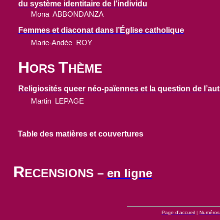
du système identitaire de l’individu
Mona
ABBONDANZA
Femmes et diaconat dans l’Église catholique
Marie-Andée
ROY
H
T
ORS
HÈME
Religiosités
queer
néo-païennes et la question de l’aut
Martin
LEPAGE
Table des matières et couvertures
R
ECENSIONS –
en ligne
Page d’accueil
|
Numéros