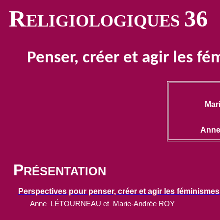
R
36
ELIGIOLOGIQUES
Penser, créer et agir les f
Mar
Ann
P
RÉSENTATION
Perspectives pour penser, créer et agir les féminismes
Anne
LÉTOURNEAU
et
Marie-Andrée ROY