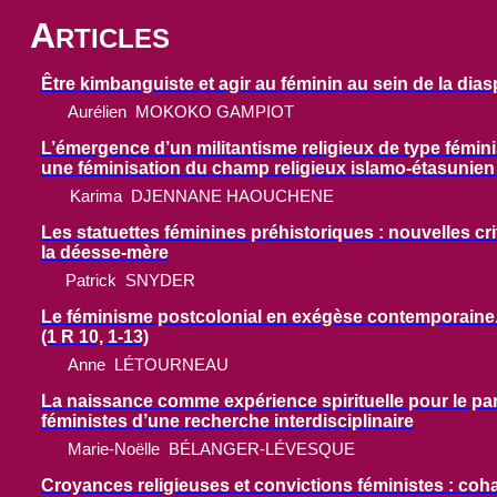
A
RTICLES
Être kimbanguiste et agir au féminin au sein de la di
Aurélien
MOKOKO GAMPIOT
L’émergence d’un militantisme religieux de type féminis
une féminisation du champ religieux islamo-étasunien
Karima
DJENNANE HAOUCHENE
Les statuettes féminines préhistoriques : nouvelles cr
la déesse-mère
Patrick
SNYDER
Le féminisme postcolonial en exégèse contemporaine.
(1 R 10, 1-13)
Anne
LÉTOURNEAU
La naissance comme expérience spirituelle pour le pare
féministes d’une recherche interdisciplinaire
Marie-Noëlle
BÉLANGER-LÉVESQUE
Croyances religieuses et convictions féministes : coha