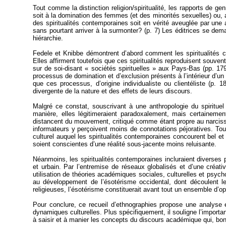
Tout comme la distinction religion/spiritualité, les rapports de g
soit à la domination des femmes (et des minorités sexuelles) ou, al
des spiritualités contemporaines soit en vérité aveuglée par un
sans pourtant arriver à la surmonter? (p. 7) Les éditrices se dem
hiérarchie.
Fedele
et Knibbe démontrent d’abord comment les spiritualités c
Elles affirment toutefois que ces spiritualités reproduisent souve
sur de soi-disant « sociétés spirituelles » aux Pays-Bas (pp. 17
processus de domination et d’exclusion présents à l’intérieur d’
que ces processus, d’origine individualiste ou clientéliste (p. 
divergente de la nature et des effets de leurs discours.
Malgré ce constat, souscrivant à une anthropologie du spirituel
manière, elles légitimeraient paradoxalement, mais certainem
distancent du mouvement, critiqué comme étant propre au narcissi
informateurs y perçoivent moins de connotations péjoratives. Tou
culturel auquel les spiritualités contemporaines concourent bel et 
soient conscientes d’une réalité sous-jacente moins reluisante.
Néanmoins, les spiritualités contemporaines incluraient diverses p
et urbain. Par l’entremise de réseaux globalisés et d’une créati
utilisation de théories académiques sociales, culturelles et psycho
au développement de l’ésotérisme occidental, dont découlent l
religieuses, l’ésotérisme constituerait avant tout un ensemble d’opé
Pour conclure, ce recueil d’ethnographies propose une analyse e
dynamiques culturelles. Plus spécifiquement, il souligne l’importa
à saisir et à manier les concepts du discours académique qui, bon 