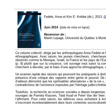
Fedele, Anna et Kim E.
Knibbe
(dir.). 2013.
G
Juin 2014
(
)
date de mise en ligne
Recension de :
Martin Lepage
,
Université du Québec à Montr
Ce volume collectif, dirigé par les anthropologues Anna
Fedele
et 
ethnographiques. Avec raison, les jeunes chercheurs, chercheure
observés comme le Mexique, Israël, la France et les pays de l’Euro
(p. 8) plutôt que sur la croyance, cet ouvrage veut saisir la c
cherchent à dévoiler, par le biais d’une approche ethnographique,
Un examen rapide des raisons qui poussent les pratiquants à disting
présence d’une critique des rapports entre genre et pouvoir. D
d’ailleurs démontré que les spiritualités alternatives « de la vie
contradictions de l’existence imposées par l’héritage judéo-chrétie
Toutefois, la recherche en sciences sociales a depuis longtemps ré
ouvrages de Pamela
Klassen
,
Talal
Asad et Peter Van der
Veer
.
l’affirment. Pour cette raison, les éditrices nous exhortent à é
s’inscrivant incontestablement dans leurs contextes socioculturels 