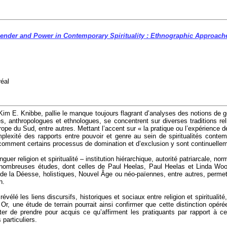
ender and Power in Contemporary
Spirituality :
Ethnographic Approach
éal
Kim E. Knibbe, pallie le manque toujours flagrant d’analyses des notions de 
s, anthropologues et ethnologues, se concentrent sur diverses traditions re
pe du Sud, entre autres. Mettant l’accent sur « la pratique ou l’expérience de
omplexité des rapports entre pouvoir et genre au sein de spiritualités cont
 comment certains processus de domination et d’exclusion y sont continuellem
uer religion et spiritualité – institution hiérarchique, autorité patriarcale, 
e nombreuses études, dont celles de Paul
Heelas
, Paul
Heelas
et Linda
Woo
 », de la Déesse, holistiques, Nouvel Âge ou néo-païennes, entre autres, perme
n.
vélé les liens discursifs, historiques et sociaux entre religion et spirituali
 Or, une étude de terrain pourrait ainsi confirmer que cette distinction opéré
viter de prendre pour acquis ce qu’affirment les pratiquants par rapport à 
particuliers.