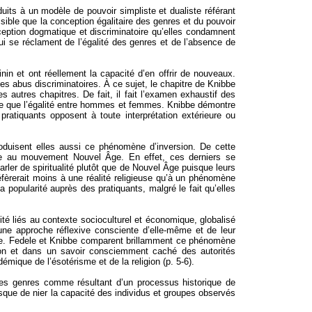
duits à un modèle de pouvoir simpliste et dualiste référant
ssible que la conception égalitaire des genres et du pouvoir
ception dogmatique et discriminatoire qu’elles condamnent
ui se réclament de l’égalité des genres et de l’absence de
n et ont réellement la capacité d’en offrir de nouveaux.
es abus discriminatoires. À ce sujet, le chapitre de Knibbe
 autres chapitres. De fait, il fait l’examen exhaustif des
même que l’égalité entre hommes et femmes. Knibbe démontre
pratiquants opposent à toute interprétation extérieure ou
produisent elles aussi ce phénomène d’inversion. De cette
ace au mouvement Nouvel Âge. En effet, ces derniers se
er de spiritualité plutôt que de Nouvel Âge puisque leurs
éfèrerait moins à une réalité religieuse qu’à un phénomène
a popularité auprès des pratiquants, malgré le fait qu’elles
ité liés au contexte socioculturel et économique, globalisé
 une approche réflexive consciente d’elle-même et de leur
le.
Fedele
et Knibbe comparent brillamment ce phénomène
tion et dans un savoir consciemment caché des autorités
émique de l’ésotérisme et de la religion (p. 5-6).
t les genres comme résultant d’un processus historique de
isque de nier la capacité des individus et groupes observés