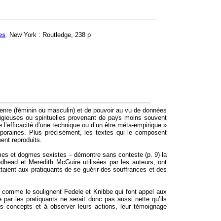
es
.
New York :
Routledge
, 238 p
genre (féminin ou masculin) et de pouvoir au vu de données
ligieuses ou spirituelles provenant de pays moins souvent
 l’efficacité d’une technique ou d’un être méta-empirique »
emporaines. Plus précisément, les textes qui le composent
ent reproduits.
normes et dogmes sexistes – démontre sans conteste (p. 9) la
dhead
et Meredith
McGuire
utilisées par les auteurs, ont
ttaient aux pratiquants de se guérir des souffrances et des
té, comme le soulignent
Fedele
et Knibbe qui font appel aux
e par les pratiquants ne serait donc pas aussi nette qu’ils
ces concepts et à observer leurs actions, leur témoignage