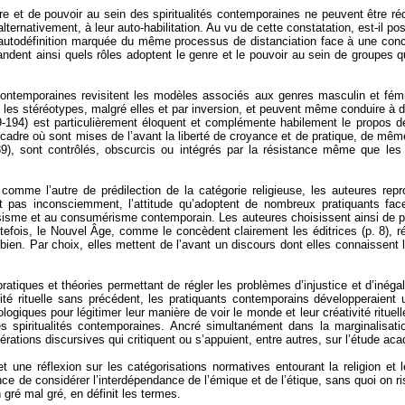
enre et de pouvoir au sein des spiritualités contemporaines ne peuvent être ré
ternativement, à leur auto-habilitation. Au vu de cette constatation, est-il po
e autodéfinition marquée du même processus de distanciation face à une con
andent ainsi quels rôles adoptent le genre et le pouvoir au sein de groupes q
ontemporaines revisitent les modèles associés aux genres masculin et fémini
nt les stéréotypes, malgré elles et par inversion, et peuvent même conduire à d
9-194) est particulièrement éloquent et complémente habilement le propos des
un cadre où sont mises de l’avant la liberté de croyance et de pratique, de 
189), sont contrôlés, obscurcis ou intégrés par la résistance même que les 
 comme l’autre de prédilection de la catégorie religieuse, les auteures re
ent pas inconsciemment, l’attitude qu’adoptent de nombreux pratiquants f
sme et au consumérisme contemporain. Les auteures choisissent ainsi de parl
tefois, le Nouvel Âge, comme le concèdent clairement les éditrices (p. 8), r
bien. Par choix, elles mettent de l’avant un discours dont elles connaissent l
ratiques et théories permettant de régler les problèmes d’injustice et d’inégal
vité rituelle sans précédent, les pratiquants contemporains développeraient
logiques pour légitimer leur manière de voir le monde et leur créativité rituel
es spiritualités contemporaines. Ancré simultanément dans la marginalisa
rations discursives qui critiquent ou s’appuient, entre autres, sur l’étude acad
t une réflexion sur les catégorisations normatives entourant la religion e
nce de considérer l’interdépendance de l’émique et de l’
étique
, sans quoi on r
gré mal gré, en définit les termes.