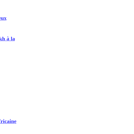
eux
kh à la
fricaine