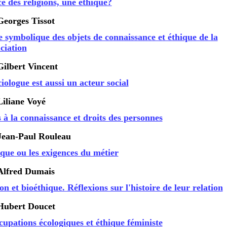
e des religions, une éthique?
Georges Tissot
 symbolique des objets de connaissance et éthique de la
ciation
Gilbert Vincent
iologue est aussi un acteur social
Liliane
Voyé
 à la connaissance et droits des personnes
Jean-Paul Rouleau
ique ou les exigences du métier
Alfred Dumais
on et bioéthique. Réflexions sur l'histoire de leur relation
Hubert Doucet
cupations écologiques et éthique féministe