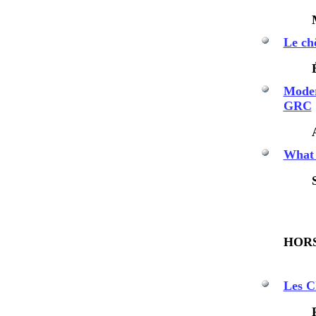
Le ch
Modern
GRC
What c
HOR
Les Ch