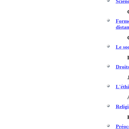
Scienc
Forme
distan
Le soc
Droits
L'éth
Religi
Préoc