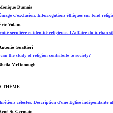
Monique Dumais
ômage d'exclusion. Interrogations éthiques sur fond religi
Éric Volant
ité séculière et identité religieuse. L'affaire du turban si
Antonio
Gualtieri
an the study of religion contribute to society?
Sheila McDonough
S-THÈME
rétiens célestes. Description d'une Église indépendante a
René St-Germain