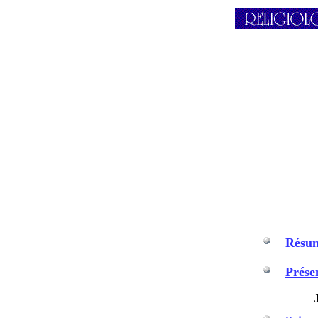
Résu
Prése