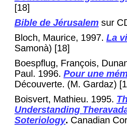
[18]
Bible de Jérusalem
sur CD
Bloch, Maurice, 1997.
La v
Samonà) [18]
Boespflug, François, Dunan
Paul. 1996.
Pour une mémo
Découverte. (M. Gardaz) [1
Boisvert, Mathieu. 1995.
Th
Understanding Theravad
Soteriology
.
Canadian Corpo