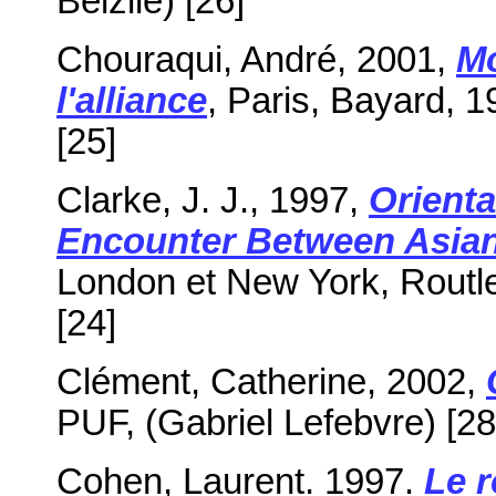
Belzile) [26]
Chouraqui, André, 2001,
Mo
l'alliance
, Paris, Bayard, 
[25]
Clarke, J. J., 1997,
Orienta
Encounter Between Asia
London et New York, Routle
[24]
Clément, Catherine, 2002,
PUF, (Gabriel Lefebvre) [28
Cohen, Laurent. 1997.
Le 