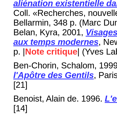
aliénation existentielle da
Coll. «Recherches, nouvelle
Bellarmin, 348 p. (Marc Du
Belan, Kyra, 2001,
Visages
aux temps modernes
, Ne
p
. |
Note critique
| (Yves La
Ben-Chorin, Schalom, 199
l'Apôtre des Gentils
, Pari
[21]
Benoist, Alain de. 1996.
L'e
[14]