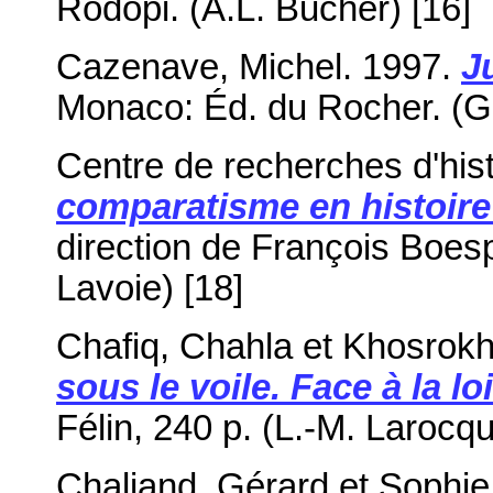
Rodopi. (A.L. Bucher) [16]
Cazenave, Michel. 1997.
J
Monaco: Éd. du Rocher. (Gi
Centre de recherches d'hist
comparatisme en histoire
direction de François Boes
Lavoie) [18]
Chafiq, Chahla et Khosrok
sous le voile. Face à la lo
Félin, 240 p. (L.-M. Larocqu
Chaliand, Gérard et Sophi