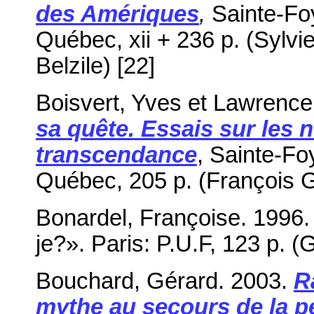
des Amériques
,
Sainte-Foy
Québec, xii + 236 p. (Sylv
Belzile) [22]
Boisvert, Yves et Lawrence O
sa quête. Essais sur les 
transcendance
, Sainte-Fo
Québec, 205 p. (François G
Bonardel, Françoise. 1996
je?». Paris: P.U.F, 123 p. (
Bouchard, Gérard. 2003.
R
mythe au secours de la 