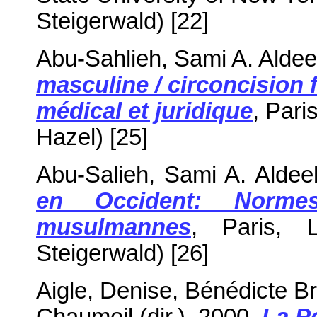
Steigerwald) [22]
Abu-Sahlieh, Sami A. Alde
masculine / circoncision 
médical et juridique
, Pari
Hazel) [25]
Abu-Salieh, Sami A. Alde
en Occident: Normes
musulmannes
, Paris, 
Steigerwald) [26]
Aigle, Denise, Bénédicte Br
Chaumeil (dir.), 2000,
La Po