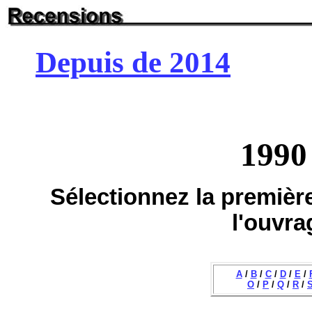
Depuis de 2014
1990
Sélectionnez la première
l'ouvra
A
/
B
/
C
/
D
/
E
/
O
/
P
/
Q
/
R
/